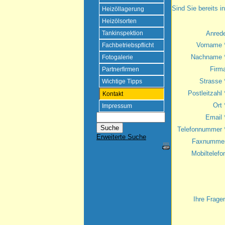
Sind Sie bereits 
Heizöllagerung
Heizölsorten
Anred
Tankinspektion
Vorname 
Fachbetriebspflicht
Nachname 
Fotogalerie
Firm
Partnerfirmen
Strasse 
Wichtige Tipps
Postleitzahl 
Kontakt
Ort 
Impressum
Email 
Telefonnummer 
Erweiterte Suche
Faxnumme
Mobiltelefo
Ihre Frage