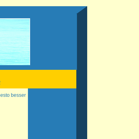
2
desto besser