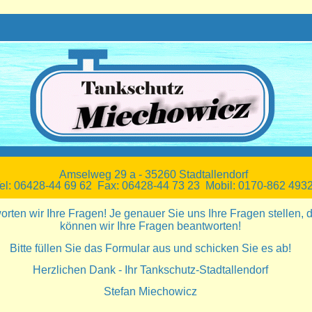
Amselweg 29 a - 35260 Stadtallendorf
el: 06428-44 69 62 Fax: 06428-44 73 23 Mobil: 0170-862 493
rten wir Ihre Fragen! Je genauer Sie uns Ihre Fragen stellen, 
können wir Ihre Fragen beantworten!
Bitte füllen Sie das Formular aus und schicken Sie es ab!
Herzlichen Dank - Ihr Tankschutz-Stadtallendorf
Stefan Miechowicz