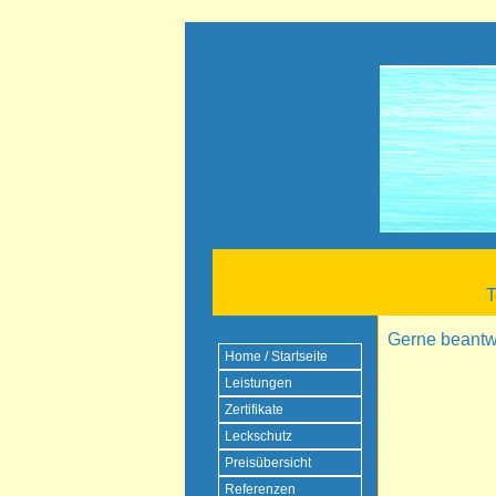
T
Gerne beantwo
Home / Startseite
Leistungen
Zertifikate
Leckschutz
Preisübersicht
Referenzen