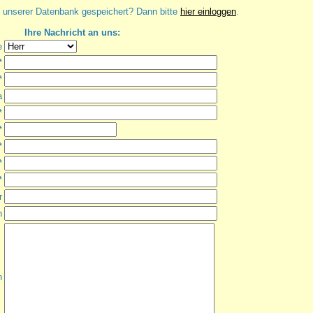
in unserer Datenbank gespeichert? Dann bitte
hier einloggen
.
Ihre Nachricht an uns:
e
*
*
a
*
*
*
*
*
r
n
n